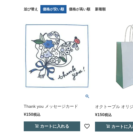
並び替え
価格が安い順
価格が高い順
新着順
Thank you メッセージカード
オクトーブル オリ
¥
150
¥
150
税込
税込
カートに入れる
カートに入