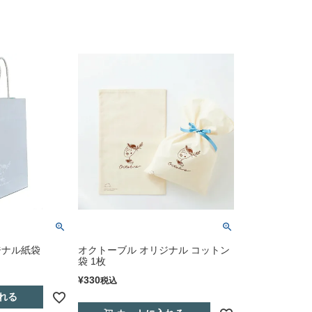
ジナル紙袋
オクトーブル オリジナル コットン
袋 1枚
¥
330
税込
れる